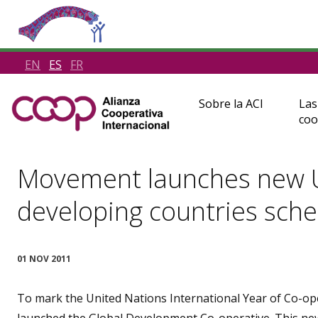
EN
ES
FR
Sobre la ACI
Las
coo
Movement launches new U
developing countries sch
01 NOV 2011
To mark the United Nations International Year of Co-o
launched the Global Development Co-operative. This new 