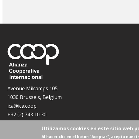
Avenue Milcamps 105
1030 Brussels, Belgium
ica@ica.coop
+32 (2) 743 10 30
Utilizamos cookies en este sitio web p
Al hacer clic en el botón "Aceptar", acepta nuestr