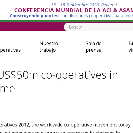
13 – 18 Septiembre 2026, Panamá
CONFERENCIA MUNDIAL DE LA ACI & ASA
Construyendo puentes:
contribuciones cooperativas para un
Nuestro
Sala de
Bi
perativas
trabajo
prensa
vi
S$50m co-operatives in
eme
peratives 2012, the worldwide co-operative movement today
initiative aims to support co-operative businesses in