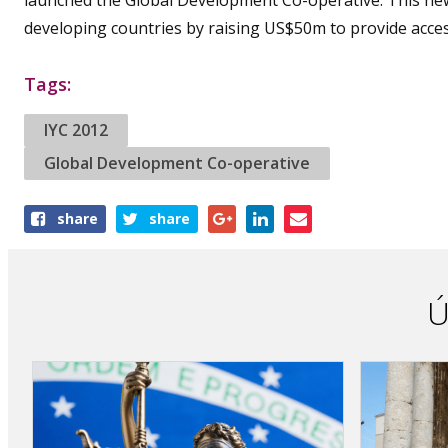
developing countries by raising US$50m to provide access 
Tags:
IYC 2012
Global Development Co-operative
Share
share
share
this
article
Ú