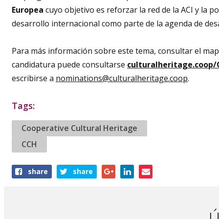
Europea
cuyo objetivo es reforzar la red de la ACI y la 
desarrollo internacional como parte de la agenda de desa
Para más información sobre este tema, consultar el map
candidatura puede consultarse
culturalheritage.coop
escribirse a
nominations@culturalheritage.coop
.
Tags:
Cooperative Cultural Heritage
CCH
Share
share
share
this
article
Ú