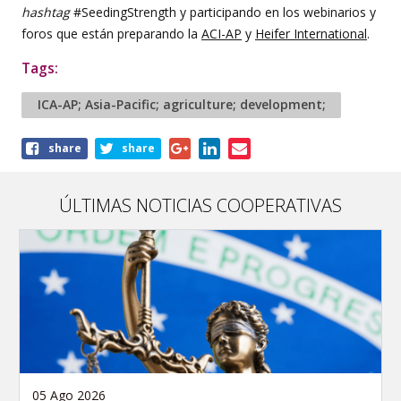
hashtag
#SeedingStrength y participando en los webinarios y
foros que están preparando la
ACI-AP
y
Heifer International
.
Tags:
ICA-AP; Asia-Pacific; agriculture; development;
Share
share
share
this
article
ÚLTIMAS NOTICIAS COOPERATIVAS
05 Ago 2026