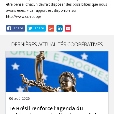
être pensé. Chacun devrait disposer des possibilités que nous
avons eues. » Le rapport est disponible sur
http://www.cch.coop/
Share
share
share
this
article
DERNIÈRES ACTUALITÉS COOPÉRATIVES
06 aoû 2026
Le Brésil renforce l’agenda du