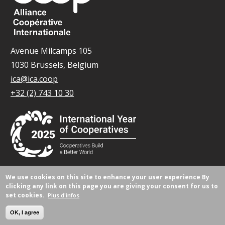
Avenue Milcamps 105
1030 Brussels, Belgium
ica@ica.coop
+32 (2) 743 10 30
We use cookies on this site to enhance your user experience
By
© Tous droits réservés 2026.
clicking any link on this page you are giving your consent for us to
set cookies.
Plus d'infos
OK, I agree