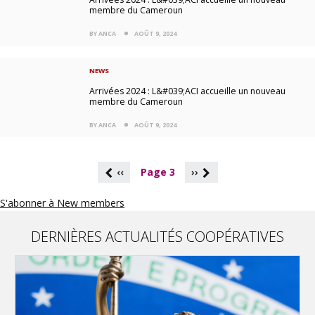
membre du Cameroun
BY ANCA
AOÛT 9, 2024
NEWS
Arrivées 2024 : L&#039;ACI accueille un nouveau
membre du Cameroun
BY ANCA
AOÛT 9, 2024
P
‹‹
Page 3
››
a
g
S'abonner à New members
i
n
a
DERNIÈRES ACTUALITÉS COOPÉRATIVES
t
i
o
n