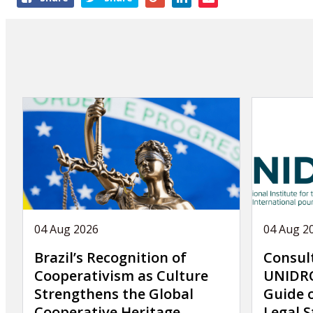
this
article
04 Aug 2026
04 Aug 2
Brazil’s Recognition of
Consul
Cooperativism as Culture
UNIDRO
Strengthens the Global
Guide 
Cooperative Heritage
Legal S