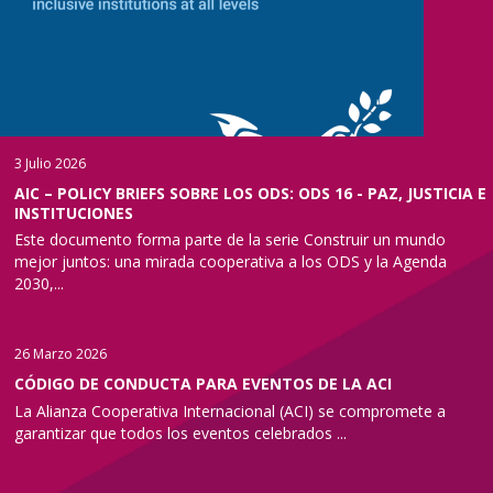
3 Julio 2026
AIC – POLICY BRIEFS SOBRE LOS ODS: ODS 16 - PAZ, JUSTICIA E
INSTITUCIONES
Este documento forma parte de la serie Construir un mundo
mejor juntos: una mirada cooperativa a los ODS y la Agenda
2030,...
26 Marzo 2026
CÓDIGO DE CONDUCTA PARA EVENTOS DE LA ACI
La Alianza Cooperativa Internacional (ACI) se compromete a
garantizar que todos los eventos celebrados ...