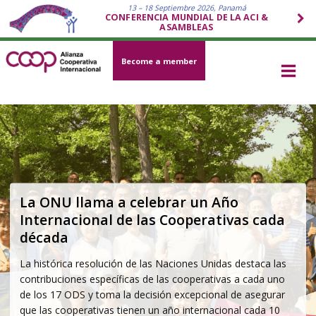
13 – 18 Septiembre 2026, Panamá
CONFERENCIA MUNDIAL DE LA ACI &
ASAMBLEAS
Become a member
Estrategia de la ACI 2026–2030:
Practicar, Promover y Proteger
Basada en la Identidad Cooperativa y elaborada a través de
un proceso participativo global, la estrategia describe cómo
el movimiento cooperativo responderá a los desafíos más
urgentes de la actualidad - económicos, sociales,