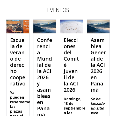
EVENTOS
Escue
Confe
Elecci
Asam
la de
renci
ones
blea
veran
a
del
Gener
o de
Mund
Comit
al de
derec
ial de
é
la ACI
ho
la ACI
Juven
2026
coope
2026
il de
en
rativo
y
la ACI
Pana
asam
2026
má
Ya
bleas
pueden
Domingo,
Se ha
en
reservarse
13 de
lanzado
las
Pana
septiembre
un sitio
plazas
a las
web
má
para el