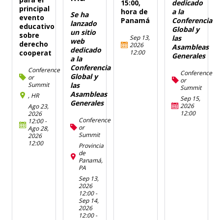
15:00,
dedicado
principal
hora de
a la
Se ha
evento
Panamá
Conferencia
lanzado
educativo
Global y
un sitio
sobre
Sep 13,
las
web
derecho
2026
Asambleas
dedicado
12:00
cooperat
Generales
a la
Conferencia
Conference
Conference
Global y
or
or
Summit
las
Summit
Asambleas
, HR
Sep 15,
Generales
2026
Ago 23,
12:00
2026
Conference
12:00
-
or
Ago 28,
Summit
2026
12:00
Provincia
de
Panamá,
PA
Sep 13,
2026
12:00
-
Sep 14,
2026
12:00
-