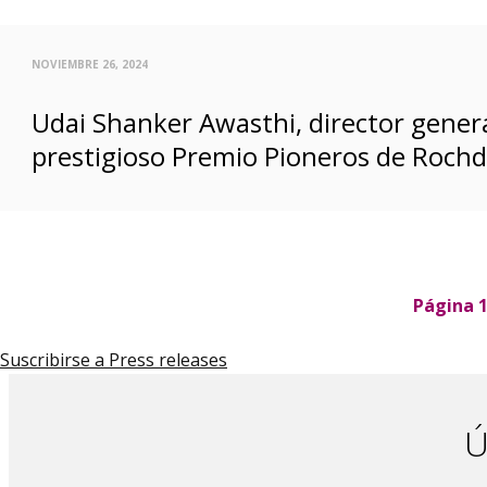
NOVIEMBRE 26, 2024
Udai Shanker Awasthi, director genera
prestigioso Premio Pioneros de Rochd
P
Página 
a
g
Suscribirse a Press releases
i
n
a
c
Ú
i
ó