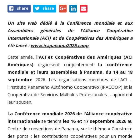
Share
share
share
this
event
Un site web dédié à la Conférence mondiale et aux
Assemblées générales de l’Alliance Coopérative
Internationale (ACI) et de Coopératives des Amériques a
été lancé :
www.icapanama2026.coop
Cette année,
l'ACI et Coopératives des Amériques (ACI
Amériques)
organisent conjointement
la conférence
mondiale et leurs assemblées à Panama, du 14 au 18
septembre
2026. Les organisations membres de l'ACI –
l'Instituto Panameño Autónomo Cooperativo (IPACOOP) et la
Cooperativa de Servicios Múltiples Profesionales – apportent
leur soutien.
La Conférence mondiale 2026 de l'Alliance coopérative
internationale
se tiendra
les 16 et 17 septembre 2026
au
Centre de conventions de Panama,
sur le thème «
Construire
des ponts : les contributions coopératives pour un monde