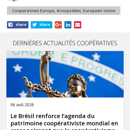
Cooperatives Europe, #coops4dev, European Union
Share
share
share
this
article
DERNIÈRES ACTUALITÉS COOPÉRATIVES
06 aoû 2026
Le Brésil renforce l’agenda du
patrimoine coopérativiste mondial en