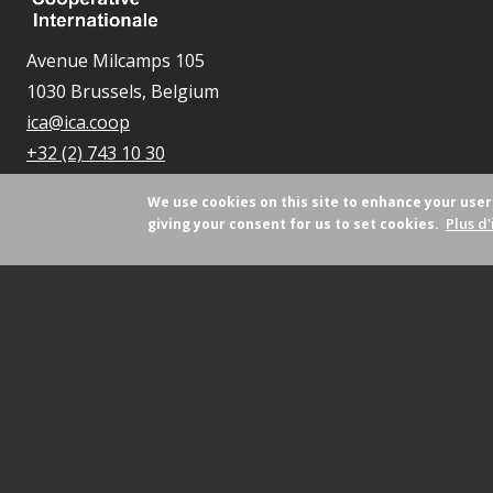
Avenue Milcamps 105
1030 Brussels, Belgium
ica@ica.coop
+32 (2) 743 10 30
We use cookies on this site to enhance your use
Plus d'
giving your consent for us to set cookies.