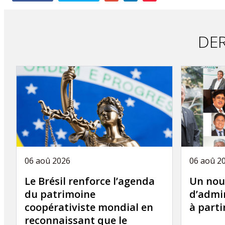
this
article
DER
06 aoû 2026
06 aoû 2
Le Brésil renforce l’agenda
Un nou
du patrimoine
d’admin
coopérativiste mondial en
à part
reconnaissant que le