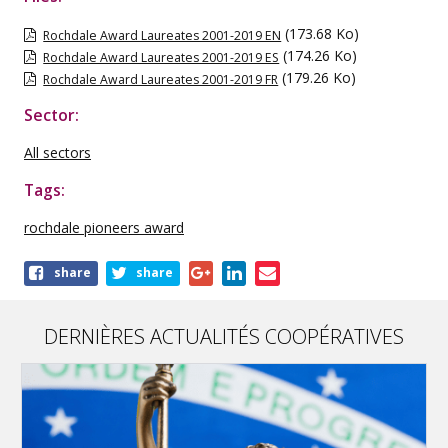
(173.68 Ko)
Rochdale Award Laureates 2001-2019 EN
(174.26 Ko)
Rochdale Award Laureates 2001-2019 ES
(179.26 Ko)
Rochdale Award Laureates 2001-2019 FR
Sector:
All sectors
Tags:
rochdale pioneers award
Share
share
share
this
publication
DERNIÈRES ACTUALITÉS COOPÉRATIVES