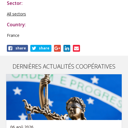
Sector:
All sectors
Country:
France
Share
share
share
this
publication
DERNIÈRES ACTUALITÉS COOPÉRATIVES
06 aoû 2026