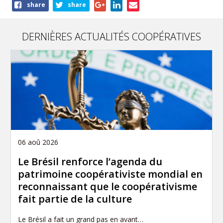
Share
share
share
this
article
DERNIÈRES ACTUALITÉS COOPÉRATIVES
06 aoû 2026
Le Brésil renforce l’agenda du
patrimoine coopérativiste mondial en
reconnaissant que le coopérativisme
fait partie de la culture
Le Brésil a fait un grand pas en avant…