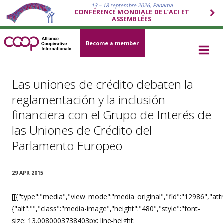
13 – 18 septembre 2026, Panama
CONFÉRENCE MONDIALE DE L’ACI ET
ASSEMBLÉES
Become a member
Las uniones de crédito debaten la
reglamentación y la inclusión
financiera con el Grupo de Interés de
las Uniones de Crédito del
Parlamento Europeo
29 APR 2015
[[{"type":"media","view_mode":"media_original","fid":"12986","attr
{"alt":"","class":"media-image","height":"480","style":"font-
size: 13.0080003738403px; line-height: