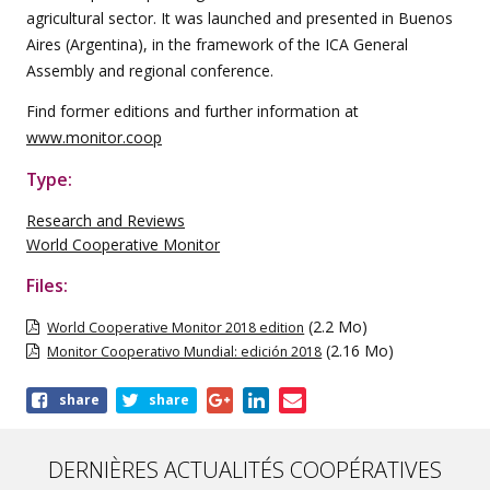
agricultural sector. It was launched and presented in Buenos
Aires (Argentina), in the framework of the ICA General
Assembly and regional conference.
Find former editions and further information at
www.monitor.coop
Type:
Research and Reviews
World Cooperative Monitor
Files:
(2.2 Mo)
World Cooperative Monitor 2018 edition
(2.16 Mo)
Monitor Cooperativo Mundial: edición 2018
Share
share
share
this
publication
DERNIÈRES ACTUALITÉS COOPÉRATIVES