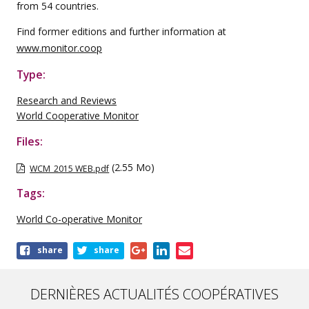
from 54 countries.
Find former editions and further information at
www.monitor.coop
Type:
Research and Reviews
World Cooperative Monitor
Files:
(2.55 Mo)
WCM_2015 WEB.pdf
Tags:
World Co-operative Monitor
Share
share
share
this
publication
DERNIÈRES ACTUALITÉS COOPÉRATIVES