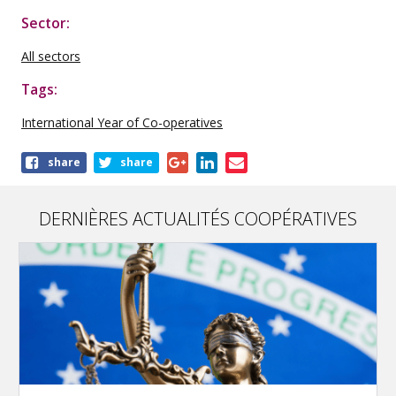
Sector:
All sectors
Tags:
International Year of Co-operatives
Share
share
share
this
publication
DERNIÈRES ACTUALITÉS COOPÉRATIVES