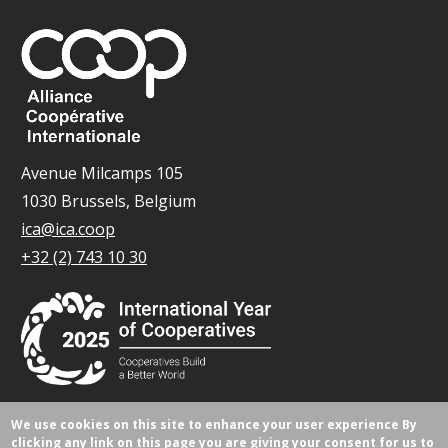
Avenue Milcamps 105
1030 Brussels, Belgium
ica@ica.coop
+32 (2) 743 10 30
We use cookies on this site to enhance your user experience
By
© Tous droits réservés 2026.
clicking any link on this page you are giving your consent for us to