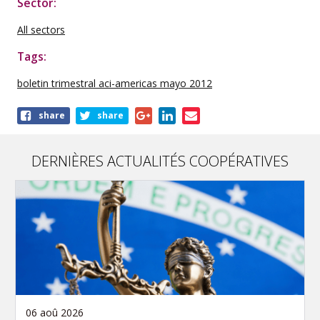
Sector:
All sectors
Tags:
boletin trimestral aci-americas mayo 2012
Share
share
share
this
publication
DERNIÈRES ACTUALITÉS COOPÉRATIVES
06 aoû 2026