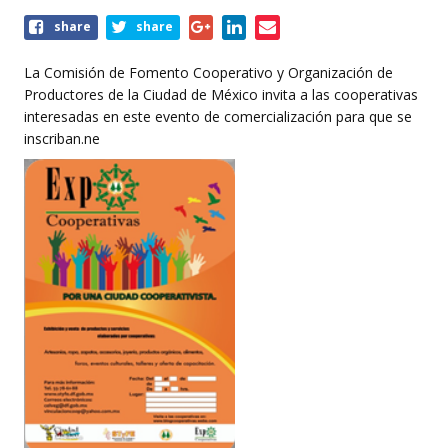
Share
share
share
this
event
La Comisión de Fomento Cooperativo y Organización de
Productores de la Ciudad de México invita a las cooperativas
interesadas en este evento de comercialización para que se
inscriban.ne