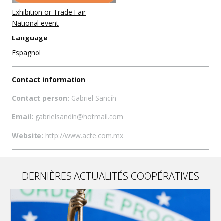
Exhibition or Trade Fair
National event
Language
Espagnol
Contact information
Contact person:
Gabriel Sandín
Email:
gabrielsandin@hotmail.com
Website:
http://www.acte.com.mx
DERNIÈRES ACTUALITÉS COOPÉRATIVES