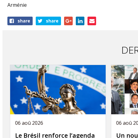
Arménie
Share
share
share
this
publication
DER
06 aoû 2026
06 aoû 2
Le Brésil renforce l’agenda
Un nou