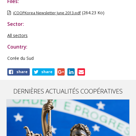
Files:
(264.23 Ko)
iCOOPKorea Newsletter June 2013.pdf
Sector:
All sectors
Country:
Corée du Sud
Share
share
share
this
publication
DERNIÈRES ACTUALITÉS COOPÉRATIVES