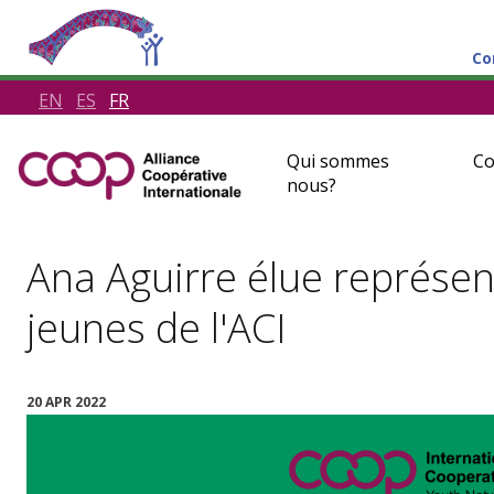
Co
EN
ES
FR
Qui sommes
Co
nous?
Ana Aguirre élue représe
jeunes de l'ACI
20 APR 2022