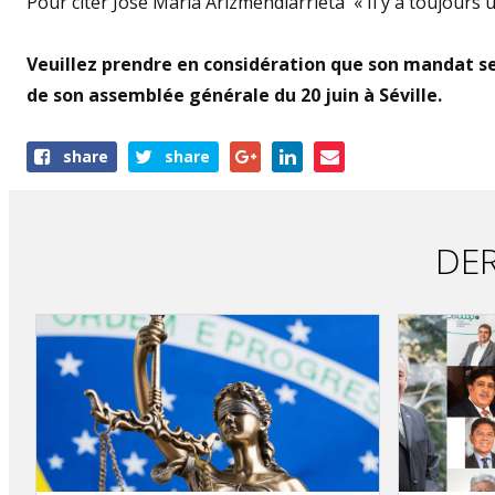
Pour citer José María Arizmendiarrieta « Il y a toujours u
Veuillez prendre en considération que son mandat sera
de son assemblée générale du 20 juin à Séville.
Share
share
share
this
article
DER