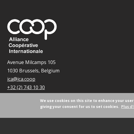
Avenue Milcamps 105
1030 Brussels, Belgium
ica@ica.coop
+32 (2) 743 10 30
We use cookies on this site to enhance your use
Plus d'
giving your consent for us to set cookies.