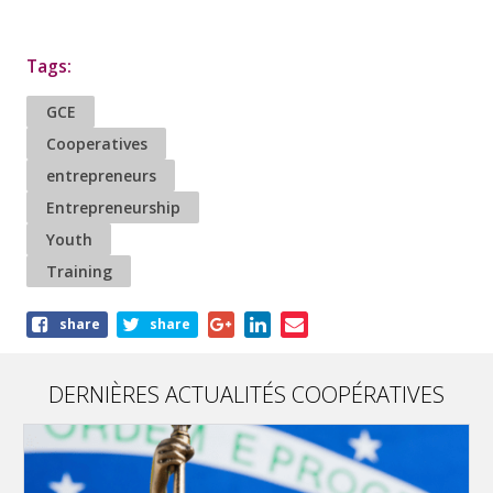
Tags:
GCE
Cooperatives
entrepreneurs
Entrepreneurship
Youth
Training
Share
share
share
this
article
DERNIÈRES ACTUALITÉS COOPÉRATIVES