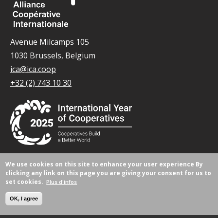
Avenue Milcamps 105
1030 Brussels, Belgium
ica@ica.coop
+32 (2) 743 10 30
We use cookies on this site to enhance your user experience
By
© Tous droits réservés 2026.
clicking any link on this page you are giving your consent for us to
set cookies.
Plus d'infos
OK, I agree