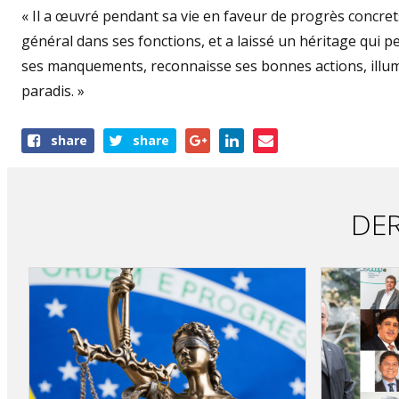
« Il a œuvré pendant sa vie en faveur de progrès concrets
général dans ses fonctions, et a laissé un héritage qui 
ses manquements, reconnaisse ses bonnes actions, illum
paradis. »
Share
share
share
this
article
DER