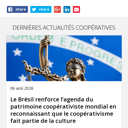
Share
share
share
this
article
DERNIÈRES ACTUALITÉS COOPÉRATIVES
06 aoû 2026
Le Brésil renforce l’agenda du
patrimoine coopérativiste mondial en
reconnaissant que le coopérativisme
fait partie de la culture