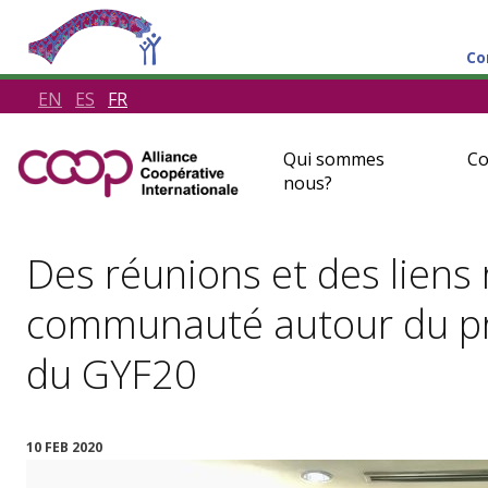
Co
EN
ES
FR
Qui sommes
Co
nous?
Des réunions et des liens 
communauté autour du pr
du GYF20
10 FEB 2020