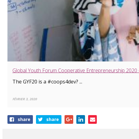
Global Youth Forum Cooperative Entrepreneurship 2020
The GYF20 is a #coops4dev? ...
FÉVRIER 3, 2020
Share
share
share
this
article