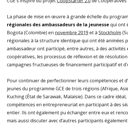
CGE s'inspire du projet
CoopStarter 2.0
de Cooperatives 
La phase de mise en œuvre à grande échelle du programm
régionales des ambassadeurs de la jeunesse
qui ont 
Bogota (Colombie) en
novembre 2019
et à
Stockholm
(Su
régionales à la structure identique qui ont été animée
ambassadeur ont participé, entre autres, à des activités 
coopératives, les processus de réflexion et de résolutio
campagnes fructueuses de financement participatif et 
Pour continuer de perfectionner leurs compétences et d
jeunes du programme GCE de trois régions (Afrique, Asie
Kuching (État de Sarawak, Malaisie). Dans ce cadre idéal
compétences en entrepreneuriat en participant à des s
entier. Ils ont également pu échanger entre eux et renc
mais aussi discuter avec d’autres participants également