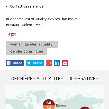
Contact de référence
#CooperativesForEquality #VoicesThatInspire
#NoMoreViolence #IYC
Tags:
women; gender; equality;
Gender Committee
Share
share
share
this
article
DERNIÈRES ACTUALITÉS COOPÉRATIVES