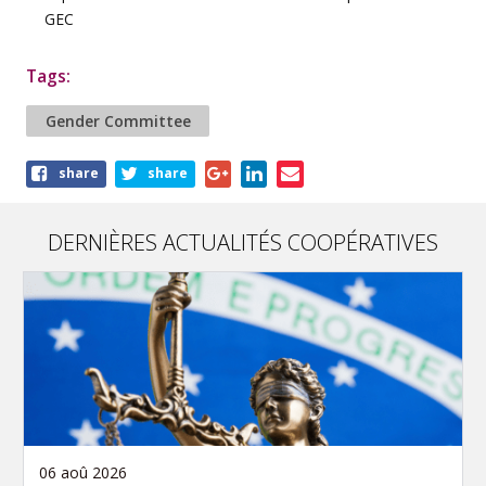
GEC
Tags:
Gender Committee
Share
share
share
this
article
DERNIÈRES ACTUALITÉS COOPÉRATIVES
06 aoû 2026