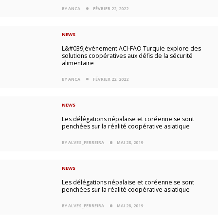
BY ANCA
FÉVRIER 22, 2022
NEWS
L&#039;événement ACI-FAO Turquie explore des
solutions coopératives aux défis de la sécurité
alimentaire
BY ANCA
FÉVRIER 22, 2022
NEWS
Les délégations népalaise et coréenne se sont
penchées sur la réalité coopérative asiatique
BY ALVES_FERREIRA
MAI 28, 2019
NEWS
Les délégations népalaise et coréenne se sont
penchées sur la réalité coopérative asiatique
BY ALVES_FERREIRA
MAI 28, 2019