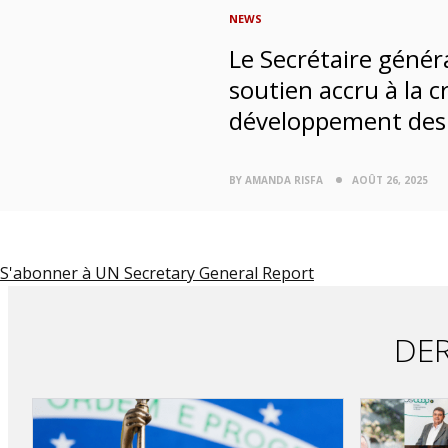
NEWS
Le Secrétaire génér
soutien accru à la c
développement des 
BY AMANDA RISFA
AOÛT 26, 2025
S'abonner à UN Secretary General Report
DER