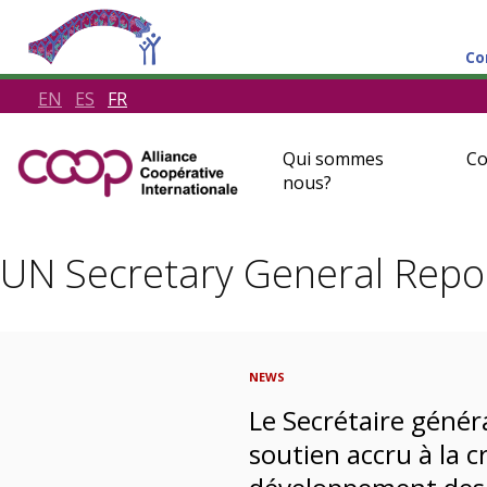
Co
EN
ES
FR
Qui sommes
Co
nous?
UN Secretary General Repo
NEWS
Le Secrétaire génér
soutien accru à la c