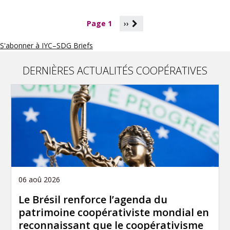
P
Page 1
››
a
g
S'abonner à IYC–SDG Briefs
i
n
a
DERNIÈRES ACTUALITÉS COOPÉRATIVES
t
i
o
n
06 aoû 2026
Le Brésil renforce l’agenda du
patrimoine coopérativiste mondial en
reconnaissant que le coopérativisme