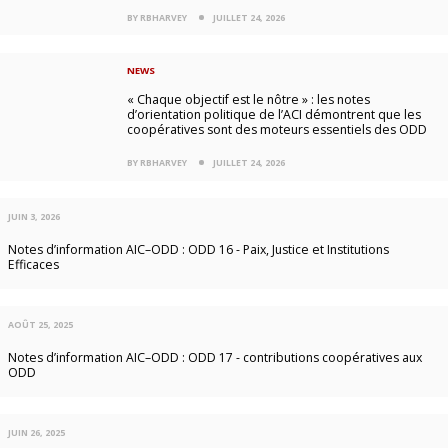
BY RBHARVEY
JUILLET 24, 2026
NEWS
« Chaque objectif est le nôtre » : les notes
d’orientation politique de l’ACI démontrent que les
coopératives sont des moteurs essentiels des ODD
BY RBHARVEY
JUILLET 24, 2026
JUIN 3, 2026
Notes d’information AIC–ODD : ODD 16 - Paix, Justice et Institutions
Efficaces
AOÛT 25, 2025
Notes d’information AIC–ODD : ODD 17 - contributions coopératives aux
ODD
JUIN 26, 2025