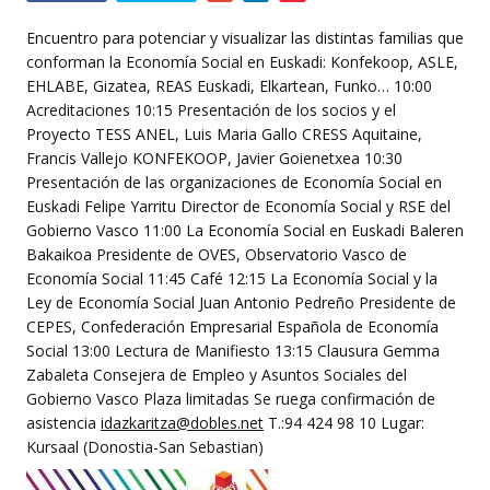
this
event
Encuentro para potenciar y visualizar las distintas familias que
conforman la Economía Social en Euskadi: Konfekoop, ASLE,
EHLABE, Gizatea, REAS Euskadi, Elkartean, Funko… 10:00
Acreditaciones 10:15 Presentación de los socios y el
Proyecto TESS ANEL, Luis Maria Gallo CRESS Aquitaine,
Francis Vallejo KONFEKOOP, Javier Goienetxea 10:30
Presentación de las organizaciones de Economía Social en
Euskadi Felipe Yarritu Director de Economía Social y RSE del
Gobierno Vasco 11:00 La Economía Social en Euskadi Baleren
Bakaikoa Presidente de OVES, Observatorio Vasco de
Economía Social 11:45 Café 12:15 La Economía Social y la
Ley de Economía Social Juan Antonio Pedreño Presidente de
CEPES, Confederación Empresarial Española de Economía
Social 13:00 Lectura de Manifiesto 13:15 Clausura Gemma
Zabaleta Consejera de Empleo y Asuntos Sociales del
Gobierno Vasco Plaza limitadas Se ruega confirmación de
asistencia
idazkaritza@dobles.net
T.:94 424 98 10 Lugar:
Kursaal (Donostia-San Sebastian)