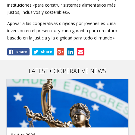
instituciones «para construir sistemas alimentarios más
justos, inclusivos y sostenibles».
Apoyar a las cooperativas dirigidas por jóvenes es «una
inversión en el presente», y «una garantía para un futuro
basado en la justicia y la dignidad para todo el mundo».
Share
share
share
this
article
LATEST COOPERATIVE NEWS
04 Aug 2026