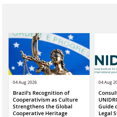
this
article
04 Aug 2026
04 Aug 2
Brazil’s Recognition of
Consul
Cooperativism as Culture
UNIDRO
Strengthens the Global
Guide 
Cooperative Heritage
Legal S