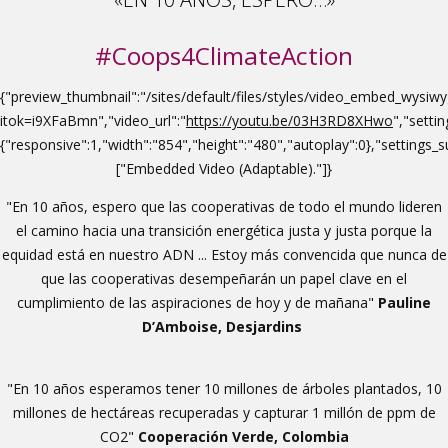
#Coops4ClimateAction
{"preview_thumbnail":"/sites/default/files/styles/video_embed_wys
itok=i9XFaBmn","video_url":"
https://youtu.be/03H3RD8XHwo
","settin
{"responsive":1,"width":"854","height":"480","autoplay":0},"settings
["Embedded Video (Adaptable)."]}
"En 10 años, espero que las cooperativas de todo el mundo lideren
el camino hacia una transición energética justa y justa porque la
equidad está en nuestro ADN ... Estoy más convencida que nunca de
que las cooperativas desempeñarán un papel clave en el
cumplimiento de las aspiraciones de hoy y de mañana"
Pauline
D’Amboise, Desjardins
"En 10 años esperamos tener 10 millones de árboles plantados, 10
millones de hectáreas recuperadas y capturar 1 millón de ppm de
CO2"
Cooperación Verde, Colombia