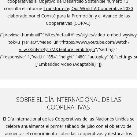
cooperativas al Objetivo de Desarrollo Sostenible número 13,
consulta el informe
Transforming Our World: A Cooperative 2030
elaborado por el Comité para la Promoción y el Avance de las
Cooperativas (COPAC).
{"preview_thumbnail":"/sites/default/files/styles/video_embed_wys
itok=u_j1e1aO","video_url":"
https://www.youtube.com/watch?
v=w78mEmByt7M&feature=emb_logo
","settings":
{"responsive":1,"width":"854","height":"480","autoplay":0},"settings
["Embedded Video (Adaptable)."]}
SOBRE EL DÍA INTERNACIONAL DE LAS
COOPERATIVAS
El Día Internacional de las Cooperativas de las Naciones Unidas se
celebra anualmente el primer sábado de julio con el objetivo de
aumentar el conocimiento sobre las cooperativas y destacar los