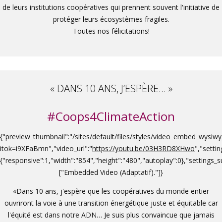
de leurs institutions coopératives qui prennent souvent l'initiative de
protéger leurs écosystèmes fragiles.
Toutes nos félicitations!
« DANS 10 ANS, J’ESPÈRE... »
#Coops4ClimateAction
{"preview_thumbnail":"/sites/default/files/styles/video_embed_wys
itok=i9XFaBmn","video_url":"
https://youtu.be/03H3RD8XHwo
","settin
{"responsive":1,"width":"854","height":"480","autoplay":0},"settings
["Embedded Video (Adaptatif)."]}
«Dans 10 ans, j'espère que les coopératives du monde entier
ouvriront la voie à une transition énergétique juste et équitable car
l'équité est dans notre ADN… Je suis plus convaincue que jamais