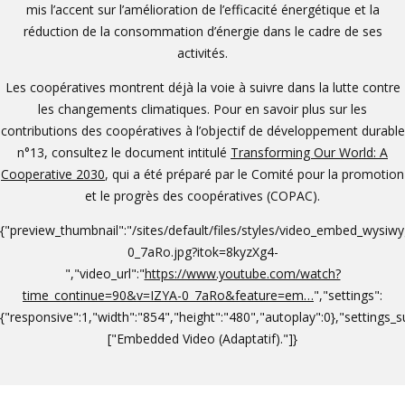
mis l’accent sur l’amélioration de l’efficacité énergétique et la
réduction de la consommation d’énergie dans le cadre de ses
activités.
Les coopératives montrent déjà la voie à suivre dans la lutte contre
les changements climatiques. Pour en savoir plus sur les
contributions des coopératives à l’objectif de développement durable
n°13, consultez le document intitulé
Transforming Our World:
A
Cooperative 2030
, qui a été préparé par le Comité pour la promotion
et le progrès des coopératives (COPAC).
{"preview_thumbnail":"/sites/default/files/styles/video_embed_wysiw
0_7aRo.jpg?itok=8kyzXg4-
","video_url":"
https://www.youtube.com/watch?
time_continue=90&v=IZYA-0_7aRo&feature=em…
","settings":
{"responsive":1,"width":"854","height":"480","autoplay":0},"settings
["Embedded Video (Adaptatif)."]}