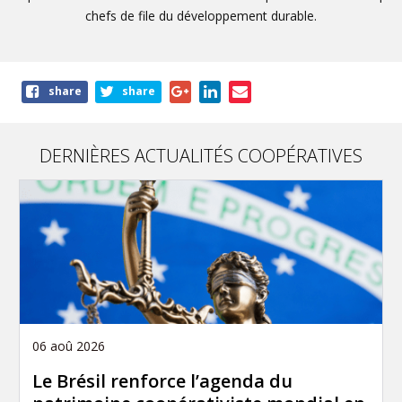
chefs de file du développement durable.
Share
share
share
this
page
DERNIÈRES ACTUALITÉS COOPÉRATIVES
06 aoû 2026
Le Brésil renforce l’agenda du