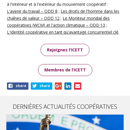
à l'intérieur et à l'extérieur du mouvement coopératif :
L'avenir du travail
–
ODD 8
;
Les droits de l'homme dans les
chaînes de valeur
–
ODD 12
;
Le
Moniteur mondial des
coopératives
(WCM) et l'action climatique
–
ODD 13
;
L'
I
dentité coopérative en tant qu'avantage concurrentiel clé
.
Rejoignez l'ICETT
Membres de l'ICETT
Share
share
share
this
page
DERNIÈRES ACTUALITÉS COOPÉRATIVES