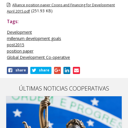
Alliance position paper Coops and Financing for Development
(251.93 KB)
April 2015.pdf
Tags:
Development
millenium development goals
post2015
position paper
Global Development Co-operative
Share
share
share
this
publication
ÚLTIMAS NOTICIAS COOPERATIVAS