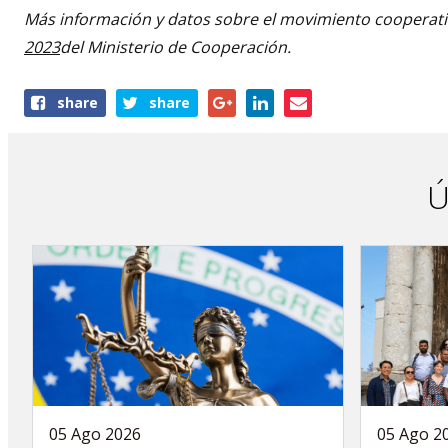
Más información y datos sobre el movimiento cooperati
2023
del Ministerio de Cooperación.
Share
share
share
this
article
Ú
05 Ago 2026
05 Ago 2