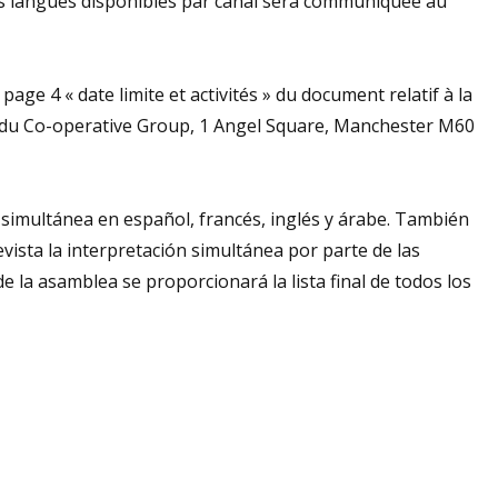
 des langues disponibles par canal sera communiquée au
 page 4 « date limite et activités » du document relatif à la
al du Co-operative Group, 1 Angel Square, Manchester M60
simultánea en español, francés, inglés y árabe. También
evista la interpretación simultánea por parte de las
e la asamblea se proporcionará la lista final de todos los