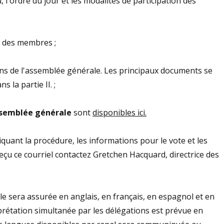
eu, l'ordre du jour et les modalités de participation des
on des membres ;
ons de l'assemblée générale. Les principaux documents se
 la partie II. ;
'assemblée générale
sont
disponibles ici.
uant la procédure, les informations pour le vote et les
reçu ce courriel contactez Gretchen Hacquard, directrice des
e sera assurée en anglais, en français, en espagnol et en
rprétation simultanée par les délégations est prévue en