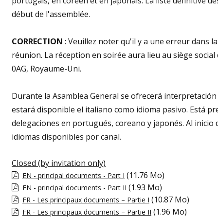
portugais, en coréen et en japonais. La liste définitive
début de l'assemblée.
CORRECTION
: Veuillez noter qu'il y a une erreur dans la
réunion. La réception en soirée aura lieu au siège soci
0AG, Royaume-Uni.
Durante la Asamblea General se ofrecerá interpretación 
estará disponible el italiano como idioma pasivo. Está pr
delegaciones en portugués, coreano y japonés. Al inicio d
idiomas disponibles por canal.
Closed (by invitation only)
(11.76 Mo)
EN - principal documents - Part I
(1.93 Mo)
EN - principal documents - Part II
(10.87 Mo)
FR - Les principaux documents – Partie I
(1.96 Mo)
FR - Les principaux documents – Partie II