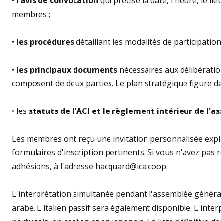
•
l’avis de convocation
qui précise la date, l'heure, le li
membres ;
•
les procédures
détaillant les modalités de participati
•
les principaux documents
nécessaires aux délibérati
composent de deux parties. Le plan stratégique figure dans
• les
statuts de l'ACI et le règlement intérieur de l
Les membres ont reçu une invitation personnalisée expliq
formulaires d'inscription pertinents. Si vous n'avez pas 
adhésions, à l'adresse
hacquard@ica.coop
.
L'interprétation simultanée pendant l'assemblée général
arabe. L'italien passif sera également disponible. L'inte