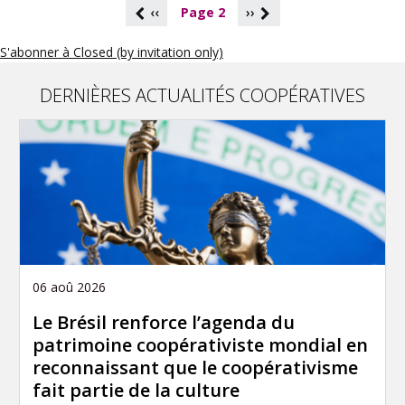
P
‹‹
Page 2
››
a
g
S'abonner à Closed (by invitation only)
i
n
a
DERNIÈRES ACTUALITÉS COOPÉRATIVES
t
i
o
n
06 aoû 2026
Le Brésil renforce l’agenda du
patrimoine coopérativiste mondial en
reconnaissant que le coopérativisme
fait partie de la culture