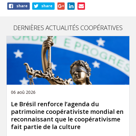
Share
share
share
this
page
DERNIÈRES ACTUALITÉS COOPÉRATIVES
06 aoû 2026
Le Brésil renforce l’agenda du
patrimoine coopérativiste mondial en
reconnaissant que le coopérativisme
fait partie de la culture