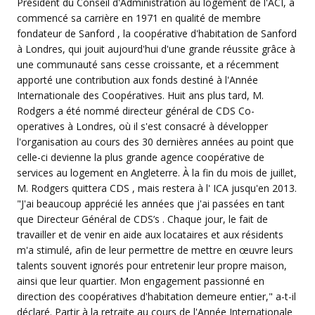
Président du Conseil d'Administration au logement de l'ACI, a
commencé sa carrière en 1971 en qualité de membre
fondateur de Sanford , la coopérative d'habitation de Sanford
à Londres, qui jouit aujourd'hui d'une grande réussite grâce à
une communauté sans cesse croissante, et a récemment
apporté une contribution aux fonds destiné à l'Année
Internationale des Coopératives. Huit ans plus tard, M.
Rodgers a été nommé directeur général de CDS Co-
operatives à Londres, où il s'est consacré à développer
l'organisation au cours des 30 dernières années au point que
celle-ci devienne la plus grande agence coopérative de
services au logement en Angleterre. À la fin du mois de juillet,
M. Rodgers quittera CDS , mais restera à l' ICA jusqu'en 2013.
"J'ai beaucoup apprécié les années que j'ai passées en tant
que Directeur Général de CDS’s . Chaque jour, le fait de
travailler et de venir en aide aux locataires et aux résidents
m'a stimulé, afin de leur permettre de mettre en œuvre leurs
talents souvent ignorés pour entretenir leur propre maison,
ainsi que leur quartier. Mon engagement passionné en
direction des coopératives d'habitation demeure entier," a-t-il
déclaré. Partir à la retraite au cours de l'Année Internationale