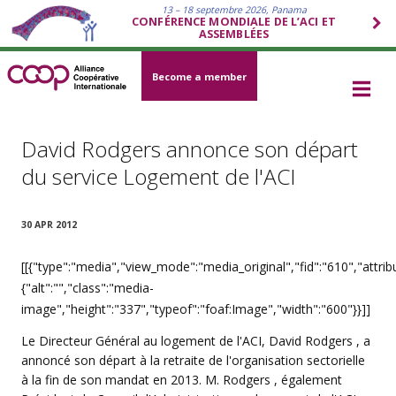
13 – 18 septembre 2026, Panama
CONFÉRENCE MONDIALE DE L’ACI ET
ASSEMBLÉES
Become a member
David Rodgers annonce son départ
du service Logement de l'ACI
30 APR 2012
[[{"type":"media","view_mode":"media_original","fid":"610","attrib
{"alt":"","class":"media-
image","height":"337","typeof":"foaf:Image","width":"600"}}]]
Le Directeur Général au logement de l'ACI, David Rodgers , a
annoncé son départ à la retraite de l'organisation sectorielle
à la fin de son mandat en 2013. M. Rodgers , également