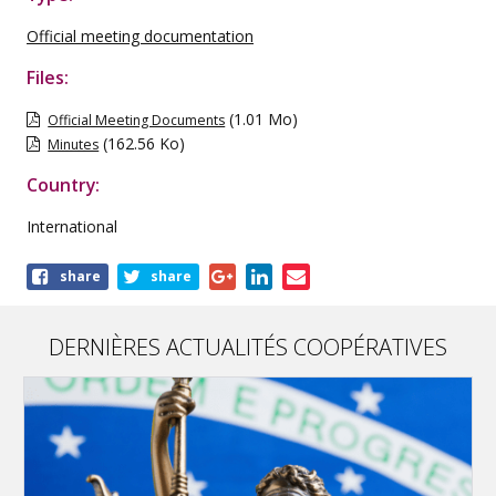
Official meeting documentation
Files:
(1.01 Mo)
Official Meeting Documents
(162.56 Ko)
Minutes
Country:
International
Share
share
share
this
publication
DERNIÈRES ACTUALITÉS COOPÉRATIVES