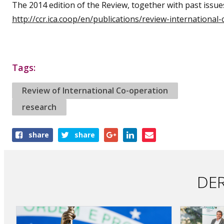
The 2014 edition of the Review, together with past issue
http://ccr.ica.coop/en/publications/review-international
Tags:
Review of International Co-operation
research
Share
share
share
this
article
DER