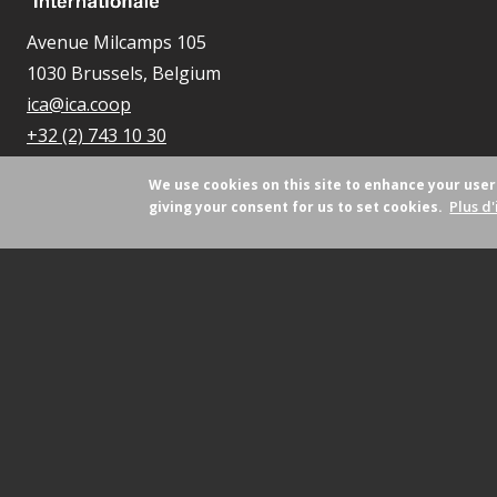
Avenue Milcamps 105
1030 Brussels, Belgium
ica@ica.coop
+32 (2) 743 10 30
We use cookies on this site to enhance your use
Plus d'
giving your consent for us to set cookies.