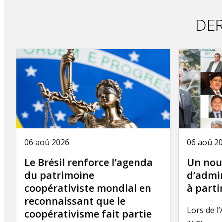
publication
DER
06 aoû 2026
06 aoû 2
Le Brésil renforce l’agenda
Un nou
du patrimoine
d’admin
coopérativiste mondial en
à part
reconnaissant que le
Lors de l
coopérativisme fait partie