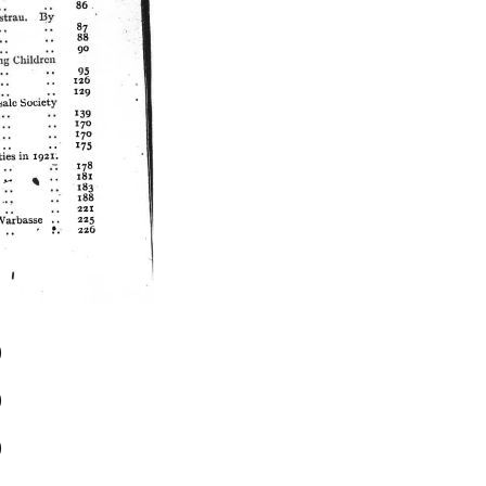
)
)
)