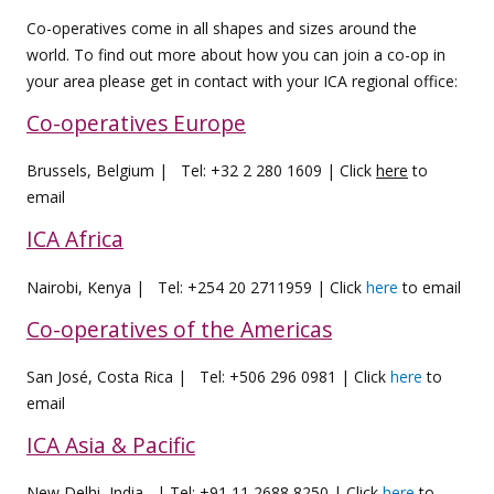
Co-operatives come in all shapes and sizes around the
world. To find out more about how you can join a co-op in
your area please get in contact with your ICA regional office:
Co-operatives Europe
Brussels, Belgium | Tel: +32 2 280 1609 | Click
here
to
email
ICA Africa
Nairobi, Kenya | Tel: +254 20 2711959 | Click
here
to email
Co-operatives of the Americas
San José, Costa Rica | Tel: +506 296 0981 | Click
here
to
email
ICA Asia & Pacific
New Delhi, India | Tel: +91 11 2688 8250 | Click
here
to