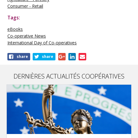
Consumer - Retail
Tags:
eBooks
Co-operative News
International Day of Co-operatives
Share
share
share
this
publication
DERNIÈRES ACTUALITÉS COOPÉRATIVES