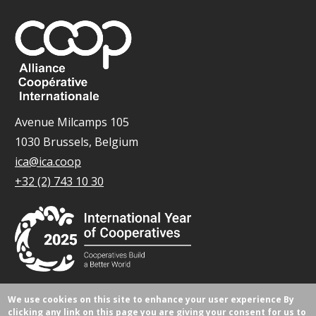
Avenue Milcamps 105
1030 Brussels, Belgium
ica@ica.coop
+32 (2) 743 10 30
We use cookies on this site to enhance your user experience
By
© Tous droits réservés 2026.
clicking any link on this page you are giving your consent for us to